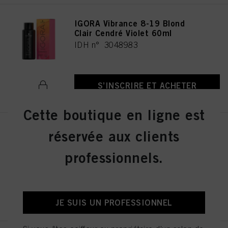
IGORA Vibrance 8-19 Blond
Clair Cendré Violet 60ml
IDH n° 3048983
S’INSCRIRE ET ACHETER
Cette boutique en ligne est
IGORA Vibrance 5-21 Châtain
réservée aux clients
Clair Fumé Cendré 60 ml
IDH n° 3048478
professionnels.
S’INSCRIRE ET ACHETER
JE SUIS UN PROFESSIONNEL