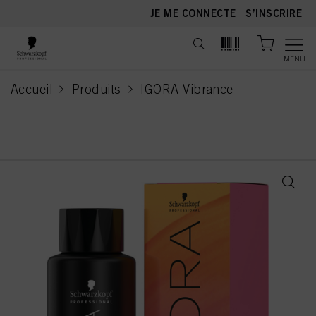
text.skipToContent
text.skipToNavigation
JE ME CONNECTE
|
S’INSCRIRE
MENU
Accueil
Produits
IGORA Vibrance
current page