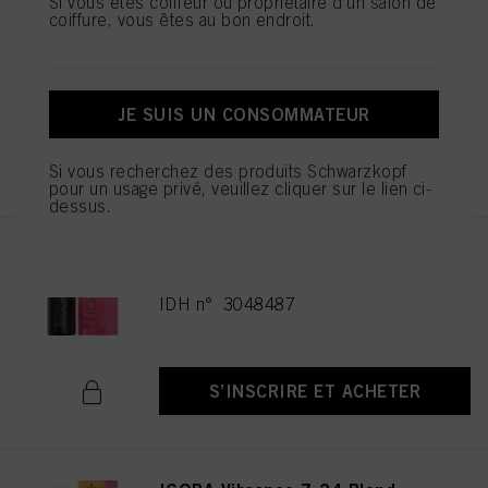
Si vous êtes coiffeur ou propriétaire d’un salon de
coiffure, vous êtes au bon endroit.
IGORA Vibrance 7-21 Blond
Moyen Fumé Cendré 60ml
IDH n° 3048496
JE SUIS UN CONSOMMATEUR
S’INSCRIRE ET ACHETER
Si vous recherchez des produits Schwarzkopf
pour un usage privé, veuillez cliquer sur le lien ci-
dessus.
IGORA VIBRANCE 6-23 Blond
foncé Fumé Mat 60ml
IDH n° 3048487
S’INSCRIRE ET ACHETER