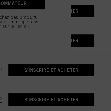
us.
SOMMATEUR
S’INSCRIRE ET ACHETER
isation de cookies et
lisation de cookies ainsi
rchez des produits
 cliquez sur « Refuser »,
our un usage privé,
 sur le lien ci-
S’INSCRIRE ET ACHETER
S’INSCRIRE ET ACHETER
S’INSCRIRE ET ACHETER