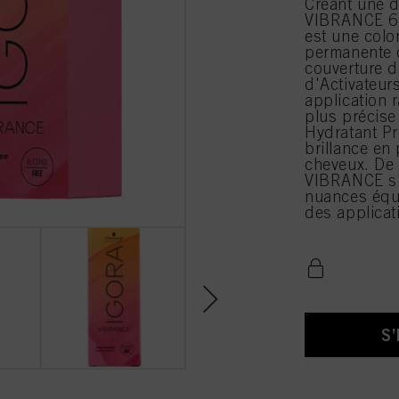
Créant une d
VIBRANCE 6
est une colo
permanente o
couverture d
d'Activateur
application 
plus précis
Hydratant Pr
brillance en
cheveux. De 
VIBRANCE s'a
nuances équ
des applicat
S