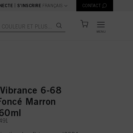
text.language
|
NECTE
S’INSCRIRE
FRANÇAIS
CONTACT
MENU
Vibrance 6-68
Foncé Marron
 60ml
8491