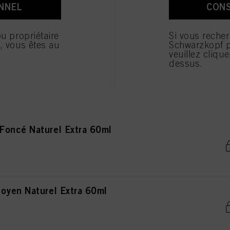
ons détaillées sur chaque cookie disponibles en cliquant sur « Paramétrer mes choix » ci-desso
NNEL
CON
n Moyen Naturel Extra 60ml
étrer mes choix », vous trouverez plus d’informations sur le traitement de vos données / l’util
urs des finalités mentionnées ci-dessus. En cliquant sur « Tout accepter », vous acceptez l’uti
ou propriétaire
Si vous reche
s données à caractère personnel pour l’ensemble des finalités mentionnées ci-dessus. Si vous
e, vous êtes au
Schwarzkopf p
pensables sur le plan technique pour vous donner accès à ce site Internet seront utilisés.
veuillez cliquer
dessus.
Clair Naturel Extra 60ml
oncé Naturel Extra 60ml
oyen Naturel Extra 60ml