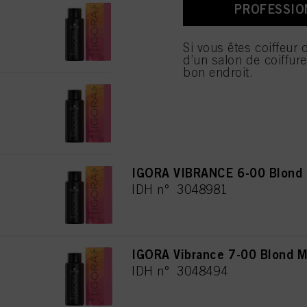
consulter les informati
PROFESSIO
IGORA VIBRANCE 4-00 Châtai
IDH n° 3048289
En cliquant sur « Param
autorisez une ou plusie
Si vous êtes coiffeur 
que le traitement de vo
d’un salon de coiffur
seuls les cookies indis
bon endroit.
IGORA Vibrance 5-00 Châtain 
IDH n° 3048475
IGORA VIBRANCE 6-00 Blond F
IDH n° 3048981
IGORA Vibrance 7-00 Blond M
IDH n° 3048494