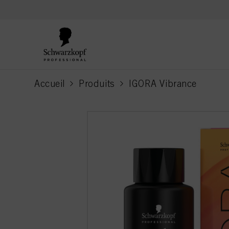
text.skipToContent
text.skipToNavigation
Accueil
Produits
IGORA Vibrance
current page