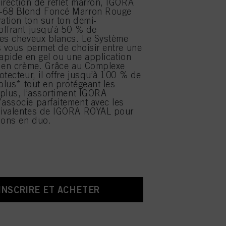
irection de reflet marron, IGORA
-68 Blond Foncé Marron Rouge
ration ton sur ton demi-
ffrant jusqu’à 50 % de
es cheveux blancs. Le Système
s vous permet de choisir entre une
rapide en gel ou une application
e en crème. Grâce au Complexe
otecteur, il offre jusqu’à 100 % de
 plus* tout en protégeant les
plus, l’assortiment IGORA
ssocie parfaitement avec les
ivalentes de IGORA ROYAL pour
ions en duo.
’INSCRIRE ET ACHETER