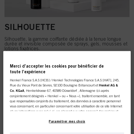
SILHOUETTE
Silhouette, la gamme coiffante dédiée à la tenue longue
durée et invisible composée de sprays, gels, mousses et
lotions fixatrices.
Merci d’accepter les cookies pour bénéficier de
J'ACHÈTE
toute l’expérience
Henkel France S.A.S [HCB] / Henkel Technologies France S.A.S [HAT], 245,
Rue du Vieux Pont de Sèvres, 92100 Boulogne Billancourt et
Henkel AG &
Co. KGaA
, Henkelstrasse 67, 40589 Düsseldorf , Allemagne (ci-après
conjointement désignés « Henkel » ou « Nous »), traitent ensemble, en tant
FIBRE CLINIX
que responsables conjoints du traitement, des données à caractère personnel
vous concernant, en particulier concernant votre utilisation de ce site Internet
et vos interactions avec celui-ci, en plaçant sur votre appareil des cookies et
Fibre Clinix présente le 1er PROTOCOLE INFINITE
autres technologies similaires (désignés dans l’ensemble « cookies ») que nous
BOND commençant en salon avec un service de
utilisons pour stocker / accéder à d’autres informations comme décrit ci-dessous.
Paramétrer mes choix
réparation entièrement personnalisable qui continue de se
réactiver à l'infini.​
Avec votre consentement, nous et nos partenaires (y compris en tant que