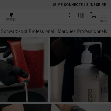
text.skipToContent
text.skipToNavigation
JE ME CONNECTE
|
S’INSCRIRE
MENU
Schwarzkopf Professional | Marques Professionnels
current page