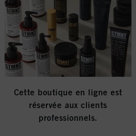
conservation, veuillez consulter les informations détaillées sur chaque cookie
disponibles en cliquant sur « Paramétrer mes choix » ci-dessous.
En cliquant sur « Paramétrer mes choix », vous trouverez plus d’informations
sur le traitement de vos données / l’utilisation de cookies et autorisez une ou
plusieurs des finalités mentionnées ci-dessus. En cliquant sur « Tout accepter
», vous acceptez l’utilisation de cookies ainsi que le traitement de vos
données à caractère personnel pour l’ensemble des finalités mentionnées ci-
dessus. Si vous cliquez sur « Refuser », seuls les cookies indispensables sur
le plan technique pour vous donner accès à ce site Internet seront utilisés.
Cette boutique en ligne est
STMNT
réservée aux clients
Portée par les connaissances et le talent artistique des
professionnels.
plus grands coiffeurs et barbiers, STMNT est une marque
unique qui va au-delà du produit et réécrit les normes du
soin pour hommes.