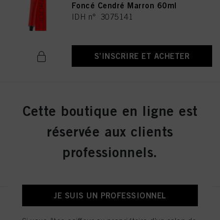
Foncé Cendré Marron 60ml
IDH n° 3075141
S’INSCRIRE ET ACHETER
IGORA ROYAL 8-19 Blond Clair
Cette boutique en ligne est
Cendré Violet 60ml
IDH n° 3075174
réservée aux clients
professionnels.
S’INSCRIRE ET ACHETER
JE SUIS UN PROFESSIONNEL
IGORA ROYAL Cools 9-19 60ml
IDH n° 3075087