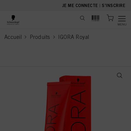
text.skipToContent
text.skipToNavigation
JE ME CONNECTE
|
S’INSCRIRE
MENU
Accueil
Produits
IGORA Royal
current page