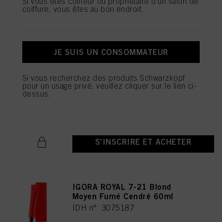
Si vous êtes coiffeur ou propriétaire d’un salon de
coiffure, vous êtes au bon endroit.
S’INSCRIRE ET ACHETER
JE SUIS UN CONSOMMATEUR
Si vous recherchez des produits Schwarzkopf
IGORA ROYAL 5-21 Châtain
pour un usage privé, veuillez cliquer sur le lien ci-
Clair Fumé Cendré 60ml
dessus.
IDH n° 3075115
S’INSCRIRE ET ACHETER
IGORA ROYAL 7-21 Blond
Moyen Fumé Cendré 60ml
IDH n° 3075187