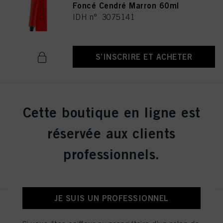
Foncé Cendré Marron 60ml
IDH n° 3075141
S’INSCRIRE ET ACHETER
IGORA ROYAL 8-19 Blond Clair
Cette boutique en ligne est
Cendré Violet 60ml
IDH n° 3075174
réservée aux clients
professionnels.
S’INSCRIRE ET ACHETER
JE SUIS UN PROFESSIONNEL
IGORA ROYAL Cools 9-19 60ml
IDH n° 3075087