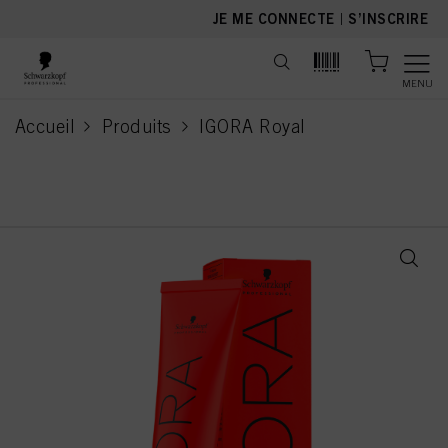
text.skipToContent
text.skipToNavigation
JE ME CONNECTE
|
S’INSCRIRE
MENU
Accueil
Produits
IGORA Royal
current page