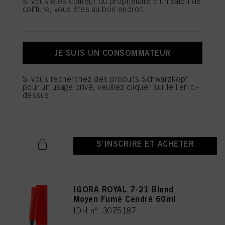
Si vous êtes coiffeur ou propriétaire d’un salon de
coiffure, vous êtes au bon endroit.
S’INSCRIRE ET ACHETER
JE SUIS UN CONSOMMATEUR
Si vous recherchez des produits Schwarzkopf
IGORA ROYAL 5-21 Châtain
pour un usage privé, veuillez cliquer sur le lien ci-
Clair Fumé Cendré 60ml
dessus.
IDH n° 3075115
S’INSCRIRE ET ACHETER
IGORA ROYAL 7-21 Blond
Moyen Fumé Cendré 60ml
IDH n° 3075187