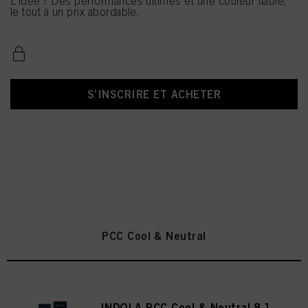
L'idée ? Des performances ultimes et une couleur fiable,
le tout à un prix abordable.
S’INSCRIRE ET ACHETER
PCC Cool & Neutral
INDOLA PCC Cool & Neutral 8.1