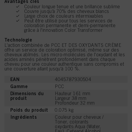
Avantages clés
Couleur longue tenue et une brillance sublime
Couvre jusqu'à 70% des cheveux blancs
Large choix de couleurs intermixables
Peut être utilisé pour tous les services de
coloration permanente et demi-permanente
grâce à l'innovation Color Transformer
Technologie
L'action combinée de PCC ET DES OXYDANTS CRÈME
offre un service de coloration optimisé, même sur des
cheveux abîmés. Les micro-molécules de l'oxydant et les
acides aminés pénètrent profondément dans chaque
cheveu pour une couleur authentique sans compromis et
une couverture allant jusqu'à 100 %.
EAN
4045787930504
Gamme
PCC
Dimensions du
Hauteur 161 mm
produit
Largeur 38 mm
Profondeur 32 mm
Poids du produit
0.075 kg
Ingrédients
Couleur pour cheveux /
Toner, colorants
oxydants:Aqua (Water,
Eau), Cetearyl Alcohol,