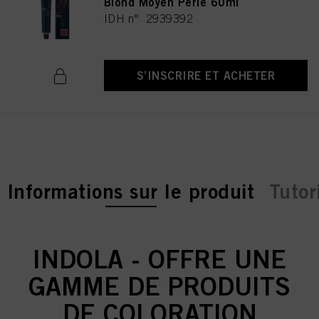
Blond Moyen Perlé 60ml
IDH n° 2939392
S’INSCRIRE ET ACHETER
current tab:
Informations sur le produit
Tutor
INDOLA - OFFRE UNE
GAMME DE PRODUITS
DE COLORATION