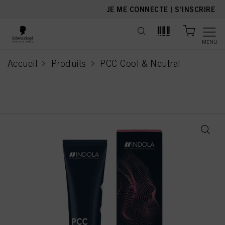
text.skipToContent
text.skipToNavigation
JE ME CONNECTE
|
S’INSCRIRE
MENU
Accueil
Produits
PCC Cool & Neutral
current page