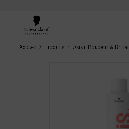
text.skipToContent
text.skipToNavigation
Accueil
Produits
Osis+ Douceur & Brilla
current page