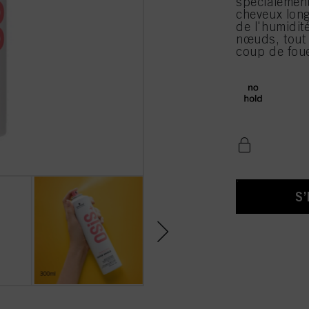
spécialement
cheveux longs
de l'humidité
nœuds, tout 
coup de fouet
S