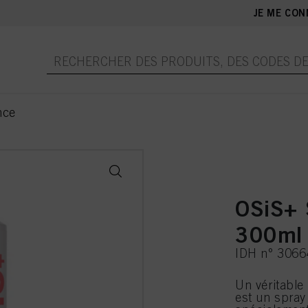
JE ME CON
nce
OSiS+ 
300ml
IDH n° 306
Un véritable
est un spray