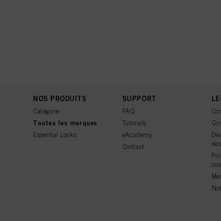
NOS PRODUITS
SUPPORT
LE
Catégorie
FAQ
Con
Toutes les marques
Tutorials
Con
Essential Looks
eAcademy
Déc
de
Contact
Pol
coo
Men
Not