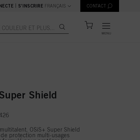
text.language
|
NECTE
S’INSCRIRE
FRANÇAIS
CONTACT
MENU
Super Shield
6426
 multitalent, OSiS+ Super Shield
 de protection multi-usages