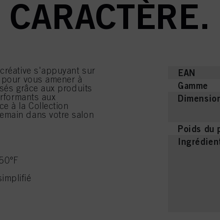
CARACTÈRE.
créative s'appuyant sur
EAN
e pour vous amener à
Gamme
isés grâce aux produits
erformants aux
Dimension
e à la Collection
emain dans votre salon
Poids du 
Ingrédien
450°F
implifié