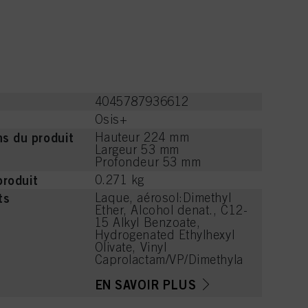
4045787936612
Osis+
s du produit
Hauteur 224 mm
Largeur 53 mm
Profondeur 53 mm
produit
0.271 kg
ts
Laque, aérosol:Dimethyl
Ether, Alcohol denat., C12-
15 Alkyl Benzoate,
Hydrogenated Ethylhexyl
Olivate, Vinyl
Caprolactam/VP/Dimethyla
minoethyl Methacrylate
Copolymer, Parfum
EN SAVOIR PLUS
(Fragrance), Hydrogenated