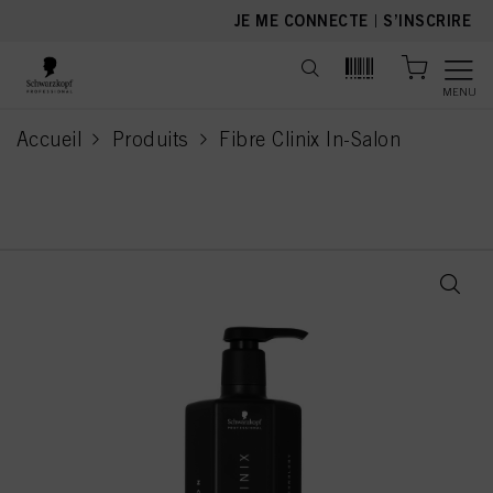
text.skipToContent
text.skipToNavigation
JE ME CONNECTE
|
S’INSCRIRE
MENU
Accueil
Produits
Fibre Clinix In-Salon
current page