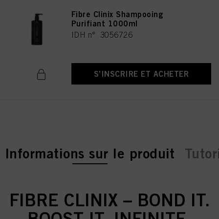
Fibre Clinix Shampooing
Purifiant 1000ml
IDH n° 3056726
S’INSCRIRE ET ACHETER
current tab:
Informations sur le produit
Tutor
FIBRE CLINIX – BOND IT.
BOOST IT. INFINITE.