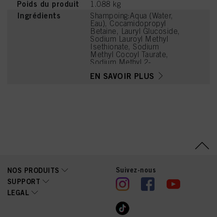
Poids du produit
1.088 kg
Ingrédients
Shampoing:Aqua (Water,
Eau), Cocamidopropyl
Betaine, Lauryl Glucoside,
Sodium Lauroyl Methyl
Isethionate, Sodium
Methyl Cocoyl Taurate,
Sodium Methyl 2-
Sulfolaurate,
EN SAVOIR PLUS
Hydroxyoctanone, Sodium
Methyl Isethionate,
Sodium Chloride,
Disodium 2-Sulfolaurate,
Citric Acid, Coconut Acid,
Lauric Acid, Zinc Laurate,
Trisodium
Ethylenediamine
Disuccinate, Sodium
Laurate, Cocamidopropyl
Dimethylamine, Sodium
Glycolate, Hydroxypropyl
Suivez-nous
NOS PRODUITS
Guar
Hydroxypropyltrimonium
SUPPORT
Chloride, Sodium
LEGAL
Hydroxide, Hexyl
Cinnamal, Sodium Sulfate,
Propylene Glycol, Parfum