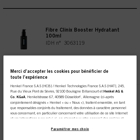
Fibre Clinix Booster Hydratant
100ml
IDH n° 3063119
S’INSCRIRE ET ACHETER
Merci d’accepter les cookies pour bénéficier de
toute l’expérience
Henkel France S.A.S [HCB] / Henkel Technologies France S.A.S [HAT], 245,
Rue du Vieux Pont de Sèvres, 92100 Boulogne Billancourt et
Henkel AG &
Fibre Clinix Booster Réparateur
Co. KGaA
, Henkelstrasse 67, 40589 Düsseldorf , Allemagne (ci-après
100ml
conjointement désignés « Henkel » ou « Nous »), traitent ensemble, en tant
que responsables conjoints du traitement, des données à caractère personnel
IDH n° 3063118
vous concernant, en particulier concernant votre utilisation de ce site Internet
et vos interactions avec celui-ci, en plaçant sur votre appareil des cookies et
autres technologies similaires (désignés dans l’ensemble « cookies ») que nous
utilisons pour stocker / accéder à d’autres informations comme décrit ci-dessous.
Paramétrer mes choix
S’INSCRIRE ET ACHETER
Avec votre consentement, nous et nos partenaires (y compris en tant que