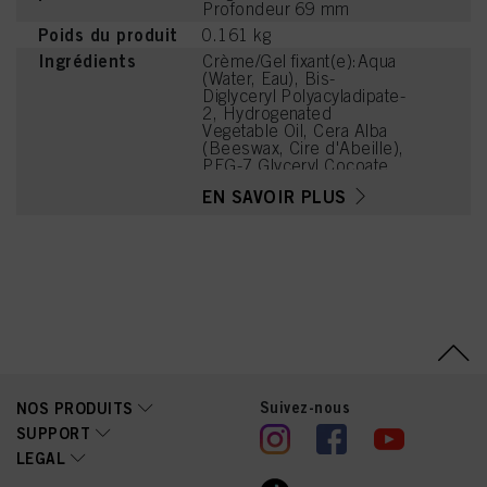
Profondeur 69 mm
Poids du produit
0.161 kg
Ingrédients
Crème/Gel fixant(e):Aqua
(Water, Eau), Bis-
Diglyceryl Polyacyladipate-
2, Hydrogenated
Vegetable Oil, Cera Alba
(Beeswax, Cire d'Abeille),
PEG-7 Glyceryl Cocoate,
Ceteareth-20, Cetearyl
EN SAVOIR PLUS
Alcohol, Parfum
(Fragrance), Olea
Europaea (Olive) Fruit Oil,
Solum Diatomeae
(Diatomaceous Earth,
Terre de Diatomées),
Isopropyl Myristate,
Cetearyl Glucoside,
Benzyl Alcohol,
Phenoxyethanol, 1,2-
Hexanediol, Caprylyl
Glycol, Tetramethyl
Suivez-nous
NOS PRODUITS
Acetyloctahydronaphthale
nes, Ethylhexylglycerin,
SUPPORT
Benzyl Salicylate, Geranyl
LEGAL
Acetate, Alpha-Isomethyl
Ionone, Anise Alcohol,