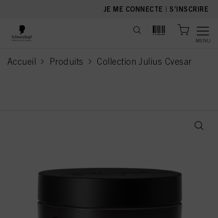
text.skipToContent
text.skipToNavigation
JE ME CONNECTE
|
S’INSCRIRE
MENU
Accueil
Produits
Collection Julius Cvesar
current page