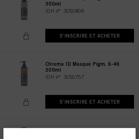
300ml
IDH n° 3050806
S’INSCRIRE ET ACHETER
Chroma ID Masque Pigm. 6-46
300ml
IDH n° 3050757
S’INSCRIRE ET ACHETER
Chroma ID Masque Pigm. 8-46
300ml