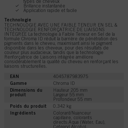
types de cheveux
Brillance instantanée
Application rapide et facile
Technologie
TECHNOLOGIE AVEC UNE FAIBLE TENEUR EN SEL &
TECHNOLOGIE RENFORÇATRICE DE LIAISONS
INTÉGRÉE La technologie à Faible Teneur en Sel de la
formule Chroma ID réduit la barrière de pénétration des
pigments dans le cheveu, maximisant ainsi le pigment
disponible dans les cheveux, pour des résultats de
couleur plus audacieux, tandis que la technologie
Renforçatrice de Liaisons intégrée améliore
considérablement la qualité du cheveu en renforçant les
liaisons structurelles.
EAN
4045787983975
Gamme
Chroma ID
Dimensions du
Hauteur 205 mm
produit
Largeur 55 mm
Profondeur 55 mm
Poids du produit
0.342 kg
Ingrédients
Colorant/Nuanceur
capillaire, colorants
directs:Aqua (Water, Eau),
Cetearyl Alcohol,