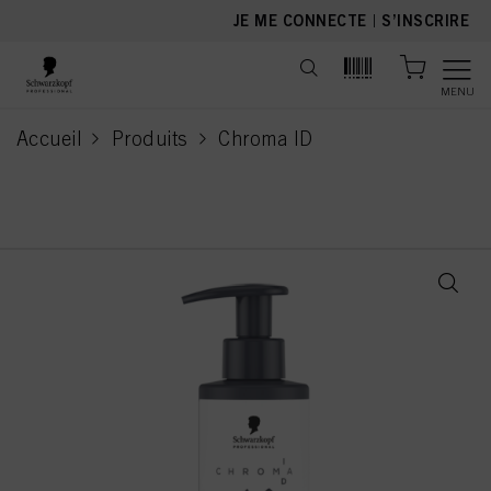
text.skipToContent
text.skipToNavigation
JE ME CONNECTE
|
S’INSCRIRE
MENU
Accueil
Produits
Chroma ID
current page