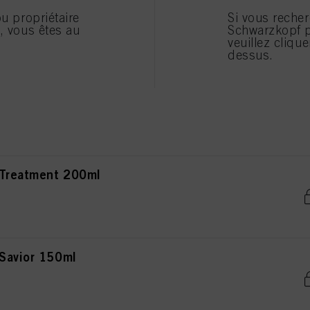
étrer mes choix », vous trouverez plus d’informations sur le traitement de vos données / l’util
 Conditioner 200ml
ou propriétaire
Si vous reche
urs des finalités mentionnées ci-dessus. En cliquant sur « Tout accepter », vous acceptez l’uti
e, vous êtes au
Schwarzkopf p
s données à caractère personnel pour l’ensemble des finalités mentionnées ci-dessus. Si vous
pensables sur le plan technique pour vous donner accès à ce site Internet seront utilisés.
veuillez cliquer
dessus.
 FREEZE TREATMENT 200 ml
 Treatment 200ml
 Savior 150ml