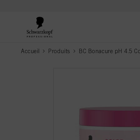
text.skipToContent
text.skipToNavigation
Accueil
Produits
BC Bonacure pH 4.5 Co
current page