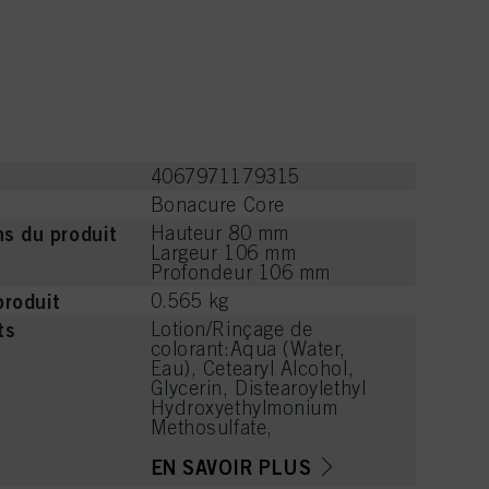
4067971179315
Bonacure Core
s du produit
Hauteur 80 mm
Largeur 106 mm
Profondeur 106 mm
produit
0.565 kg
ts
Lotion/Rinçage de
colorant:Aqua (Water,
Eau), Cetearyl Alcohol,
Glycerin, Distearoylethyl
Hydroxyethylmonium
Methosulfate,
Behentrimonium Chloride,
Isopropyl Myristate,
EN SAVOIR PLUS
Parfum (Fragrance),