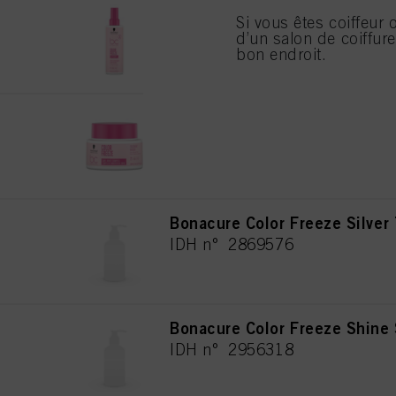
En cliquant sur « Param
Bonacure Color Freeze Spray
Si vous êtes coiffeur 
autorisez une ou plusie
IDH n° 3078153
d’un salon de coiffur
que le traitement de vo
seuls les cookies indis
bon endroit.
BC BONACURE pH 4.5 COLOR
IDH n° 3078185
Bonacure Color Freeze Silver
IDH n° 2869576
Bonacure Color Freeze Shine
IDH n° 2956318