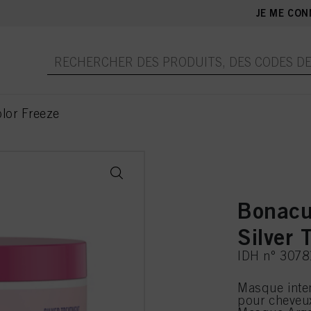
JE ME CON
lor Freeze
Bonacu
Silver
IDH n° 307
Masque inten
pour cheveux