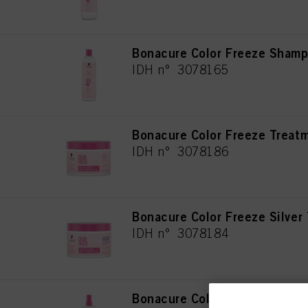
Bonacure Color Freeze Sham
IDH n° 3078165
Bonacure Color Freeze Treat
IDH n° 3078186
Bonacure Color Freeze Silver
IDH n° 3078184
Bonacure Color Freeze Spray