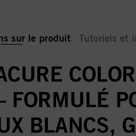
b:
ns sur le produit
Tutoriels et 
ACURE COLOR
 – FORMULÉ P
UX BLANCS, G