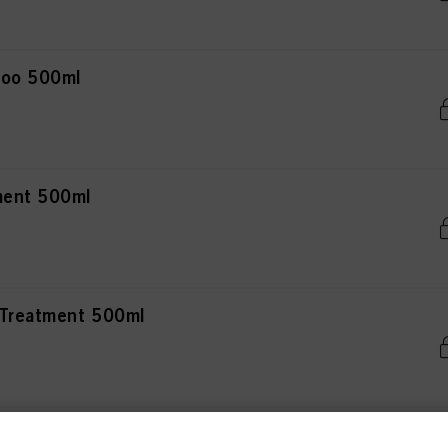
poo 500ml
ment 500ml
 Treatment 500ml
 Conditioner 400ml