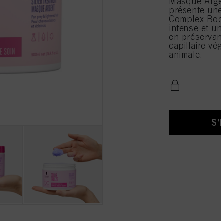
Masque Arge
présente une
Complex Boos
intense et u
en préservan
capillaire vé
animale.
S