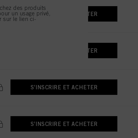
isation de cookies et
rchez des produits
lisation de cookies ainsi
our un usage privé,
 cliquez sur « Refuser »,
S’INSCRIRE ET ACHETER
 sur le lien ci-
S’INSCRIRE ET ACHETER
S’INSCRIRE ET ACHETER
S’INSCRIRE ET ACHETER