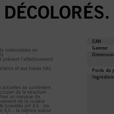
DÉCOLORÉS.
EAN
Gamme
ds indésirables en
Dimension
ds
 prévient l'affadissement
blancs et aux bases très
Poids du 
Ingrédien
n actuelles se contentent
occuper de la structure
raîner un manque de
ssement de la couleur
te brevetée pH 4.5 , les
 4,5 – la matrice autour