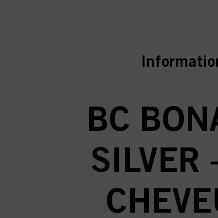
current ta
Informatio
BC BON
SILVER
CHEVE