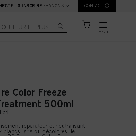
text.language
|
NECTE
S’INSCRIRE
FRANÇAIS
CONTACT
MENU
re Color Freeze
 Treatment 500ml
8184
sément réparateur et neutralisant
 blancs, gris ou décolorés, le