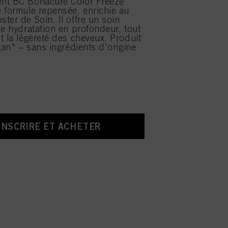
nt BC Bonacure Color Freeze
 formule repensée, enrichie au
ter de Soin. Il offre un soin
ne hydratation en profondeur, tout
t la légèreté des cheveux. Produit
gan* – sans ingrédients d'origine
’INSCRIRE ET ACHETER