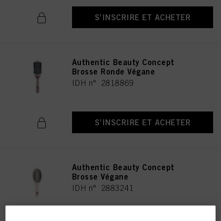
S’INSCRIRE ET ACHETER
Authentic Beauty Concept
Brosse Ronde Végane
IDH n° 2818869
S’INSCRIRE ET ACHETER
Authentic Beauty Concept
Brosse Végane
IDH n° 2883241