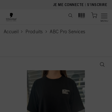
text.skipToContent
text.skipToNavigation
JE ME CONNECTE
|
S’INSCRIRE
MENU
Accueil
Produits
ABC Pro Services
current page