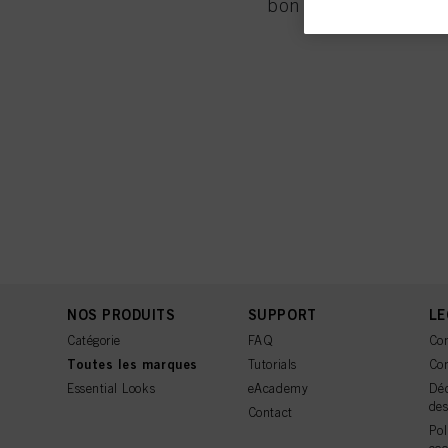
bon endroit.
respectivement, de la so
tiers, gèrerons nos info
des données obtenues aup
pour afficher des public
sur d’autres médias (de 
publicitaires.
Vous trouverez plus d’i
bas de page (Section « C
moment, sans effet rétro
figurant en bas de page.
consulter les informati
En cliquant sur « Param
autorisez une ou plusie
que le traitement de vo
seuls les cookies indis
NOS PRODUITS
SUPPORT
LE
Catégorie
FAQ
Con
Toutes les marques
Tutorials
Con
Essential Looks
eAcademy
Déc
de
Contact
Pol