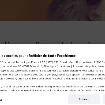
 une lumière onirique
es géométriques et des
 de magnifiques coiffures
utique en ligne est réservée au
arrivée de la couleur dans
sprits et de l’expression
professionnels.
les cookies pour bénéficier de toute l’expérience
CB] / Henkel Technologies France S.A.S [HAT], 245, Rue du Vieux Pont de Sèvres, 92100 Bo
A
, Henkelstrasse 67, 40589 Düsseldorf , Allemagne (ci-après conjointement désignés « Henkel 
esponsables conjoints du traitement, des données à caractère personnel vous concernant, en
ite Internet et vos interactions avec celui-ci, en plaçant sur votre appareil des cookies et autre
UN
J
le « cookies ») que nous utilisons pour stocker / accéder à d’autres informations comme décrit
NNEL
CON
, nous et nos partenaires (y compris en tant que responsables
distincts
ou
conjoints
du trait
ookies, pixels, empreintes digitales et technologies similaires » de notre Déclaration de prote
age) utiliserons également des cookies et traiterons les données vous concernant pour
mesurer
ou propriétaire
Si vous reche
e Internet, pour vous fournir des fonctionnalités améliorant votre utilisation de ce site
ix
Refuser
e, vous êtes au
Schwarzkopf p
é
. Nous analyserons votre utilisation de ce site Internet ainsi que vos interactions commercial