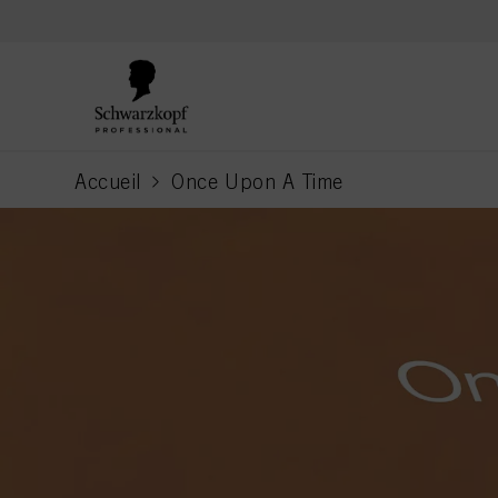
text.skipToContent
text.skipToNavigation
Accueil
Once Upon A Time
current page