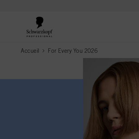
text.skipToContent
text.skipToNavigation
Accueil
For Every You 2026
current page