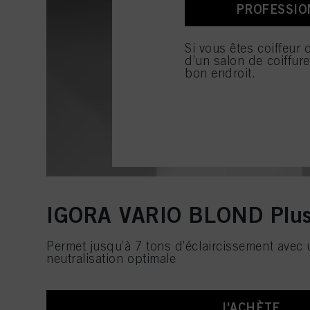
consulter les informati
PROFESSIO
En cliquant sur « Param
autorisez une ou plusie
Si vous êtes coiffeur 
que le traitement de vo
d’un salon de coiffur
seuls les cookies indis
bon endroit.
IGORA VARIO BLOND Plu
Permet jusqu’à 7 tons d’éclaircissement avec
neutralisation optimale
J'ACHÈTE