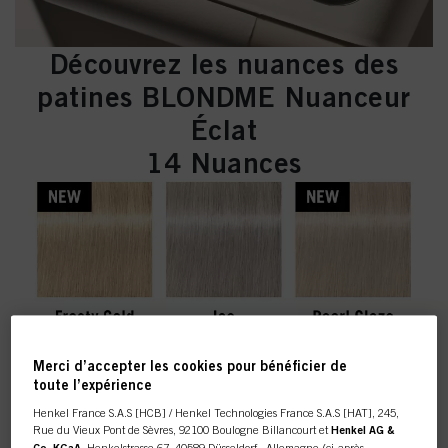
Découvrez les nuances des
patines BLONDME Nuanceur
Éclat
14 Nuances
Merci d’accepter les cookies pour bénéficier de
toute l’expérience
Henkel France S.A.S [HCB] / Henkel Technologies France S.A.S [HAT], 245,
Rue du Vieux Pont de Sèvres, 92100 Boulogne Billancourt et
Henkel AG &
Co. KGaA
, Henkelstrasse 67, 40589 Düsseldorf , Allemagne (ci-après