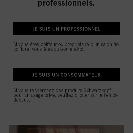
professionnels.
POLYCHROME: APRICOT
SORBET
JE SUIS UN PROFESSIONNEL
1. ÉCLAIRCISSEMENT
Utilisez notre Argile Décolorante BLONDME pour un look
blond pluscréatif que des mèches classiques.
Si vous êtes coiffeur ou propriétaire d’un salon de
coiffure, vous êtes au bon endroit.
2. PATINE
Obtenez des résultats blonds premiums en seulement 10
minutes avec lesnouveaux Nuanceurs Éclat - Glow Toner
BLONDME. Une sélection de nuances complémentaires
JE SUIS UN CONSOMMATEUR
et harmonieuses qui répond à tous les besoins de
pastellisation après le service d'éclaircissement. Sélection
de nuances : Biscuit, Abricot, Fraise et Glacier.
Si vous recherchez des produits Schwarzkopf
pour un usage privé, veuillez cliquer sur le lien ci-
3. SOIN POST-COLORATION
dessus.
Terminez votre service de coloration avec les soins en
salon BLONDME.