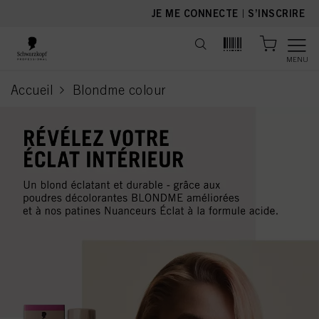
text.skipToContent
text.skipToNavigation
JE ME CONNECTE
|
S’INSCRIRE
MENU
Accueil
Blondme colour
current page