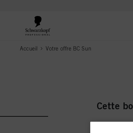
text.skipToContent
text.skipToNavigation
Accueil
Votre offre BC Sun
current page
Pour 12 masques BC S
Cette bo