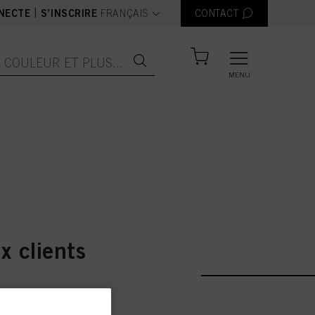
text.language
|
NECTE
S’INSCRIRE
FRANÇAIS
CONTACT
MENU
ooings BC Sun OFFERTS
x clients