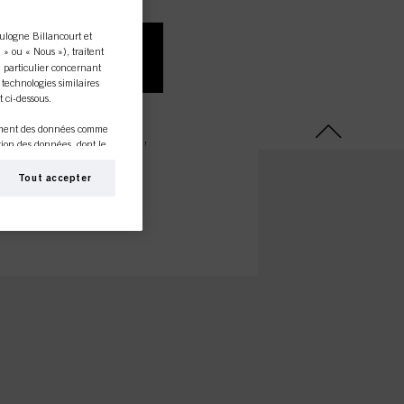
ulogne Billancourt et
E SUIS UN
» ou « Nous »), traitent
SOMMATEUR
 particulier concernant
s technologies similaires
 ci-dessous.
rchez des produits
ement des données comme
our un usage privé,
ction des données, dont le
 sur le lien ci-
 et optimiser les
 et/ou à des fins de
Tout accepter
es avec nous (et,
 sur des sites Internet
ourront être enrichis avec
onnalisé, en particulier
) sur ce site Internet et
le succès de campagnes
, dont le lien figure en
consentement à tout
des cookies » via le lien
servation, veuillez
us.