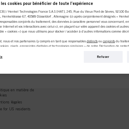
les cookies pour bénéficier de toute l’expérience
CB] / Henkel Technologies France S.A.S [HAT], 245, Rue du Vieux Pont de Sèvres, 92100 Bo
UN
J
A
, Henkelstrasse 67, 40589 Düsseldorf , Allemagne (ci-après conjointement désignés « Henkel 
NNEL
CON
esponsables conjoints du traitement, des données à caractère personnel vous concernant, en
ite Internet et vos interactions avec celui-ci, en plaçant sur votre appareil des cookies et autre
le « cookies ») que nous utilisons pour stocker / accéder à d’autres informations comme décrit
ou propriétaire
Si vous reche
, nous et nos partenaires (y compris en tant que responsables
distincts
ou
conjoints
du trait
e, vous êtes au
Schwarzkopf p
ookies, pixels, empreintes digitales et technologies similaires » de notre Déclaration de prote
veuillez cliquer
age) utiliserons également des cookies et traiterons les données vous concernant pour
mesurer
dessus.
e Internet, pour vous fournir des fonctionnalités améliorant votre utilisation de ce site
GAL
Suivez-nous
ix
Refuser
é
. Nous analyserons votre utilisation de ce site Internet ainsi que vos interactions commercial
ditions de Vente
ciété pour laquelle vous travaillez) et, sur cette base, nous suivrons vos achats de nos produits
ditions d'utilisation
rmations sur les entités commerciales et créerons des profils individuels vous concernant qui p
rès de tiers et d’autres sites Internet. Nous utilisons ces profils à des fins de marketing pers
laration de protection
ités susceptibles de vous intéresser (sur la base de vos centres d’intérêt identifiés, par exemple
s données
tiers) via les appareils que vous ou votre foyer utilisez ainsi que pour mesurer et optimiser 
itique en matière de
kies
nformations sur le traitement de vos données dans notre Déclaration de protection des données
tions légales
ookies, pixels, empreintes digitales et technologies similaires » ). Vous pouvez retirer votre 
e for US residents
actif, en désactivant les cookies sur notre site Internet en vous rendant dans les « Paramètres 
 Pour plus d’informations sur les cookies utilisés sur ce site, en particulier leur durée de con
ons détaillées sur chaque cookie disponibles en cliquant sur « Paramétrer mes choix » ci-desso