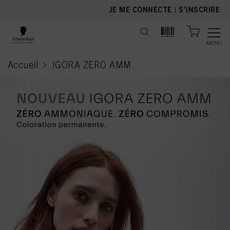
text.skipToContent
text.skipToNavigation
JE ME CONNECTE
|
S’INSCRIRE
MENU
Accueil
IGORA ZERO AMM
current page