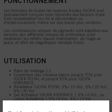
FONCTIONNEMENT
Les formules de toutes les nuances froides IGORA sont
spécialement conçues pour répondre aux besoins d'une
forte neutralisation lors de la décoloration ou
d'éclaircissement, même sur des bases plus sombres.
Les combinaisons uniques de pigments sont adaptées aux
besoins des différents niveaux de profondeur, pour
neutraliser les reflets chauds indésirables, du rouge au
jaune, et offrir de magnifiques résultats froids.
UTILISATION
Ratio de mélange 1:1
Couverture des cheveux blancs jusqu'à 70% pour
IGORA ROYAL et jusqu'à 50% pour IGORA
VIBRANCE
Révélateur IGORA ROYAL 3% | 10 Vol., 6% | 20 Vol.,
9% | 30 Vol.
Gel Activateur IGORA VIBRANCE 1.9% | 6 Vol., ou
Lotion Activatrice 1.9% | 6 Vol., 4% | 13 Vol.
Se mélange avec toutes les nuances actuelles
IGORA ROYAL et IGORA VIBRANCE (sauf IGORA
ROYAL Highlifts séries 10 et 12 et IGORA