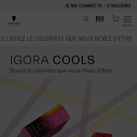
text.skipToContent
text.skipToNavigation
JE ME CONNECTE
|
S’INSCRIRE
MENU
S | SOYEZ LE COLORISTE QUE VOUS REVEZ D'ETRE
current page