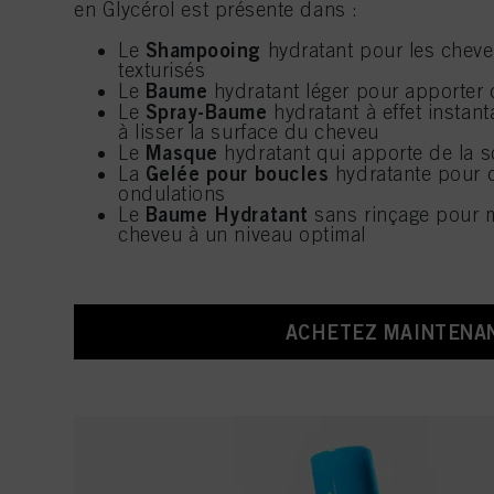
en Glycérol est présente dans :
Shampooing
Le
hydratant pour les cheve
texturisés
Baume
Le
hydratant léger pour apporter d
Spray-Baume
Le
hydratant à effet instant
à lisser la surface du cheveu
Masque
Le
hydratant qui apporte de la 
Gelée pour boucles
La
hydratante pour dé
ondulations
Baume Hydratant
Le
sans rinçage pour m
cheveu à un niveau optimal
ACHETEZ MAINTENA