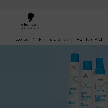
text.skipToContent
text.skipToNavigation
Accueil
Bonacure Sustain | Moisture Kick
current page