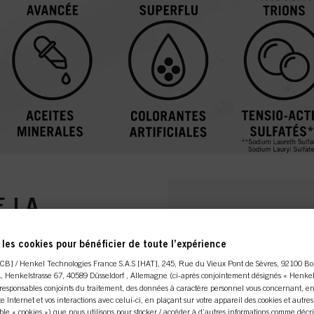
E LA
NRICHIE EN
les cookies pour bénéficier de toute l’expérience
CB] / Henkel Technologies France S.A.S [HAT], 245, Rue du Vieux Pont de Sèvres, 92100 Bo
A
, Henkelstrasse 67, 40589 Düsseldorf , Allemagne (ci-après conjointement désignés « Henkel 
esponsables conjoints du traitement, des données à caractère personnel vous concernant, en
ls manquent aussi
ite Internet et vos interactions avec celui-ci, en plaçant sur votre appareil des cookies et autre
us difficiles à coiffer et
le « cookies ») que nous utilisons pour stocker / accéder à d’autres informations comme décrit