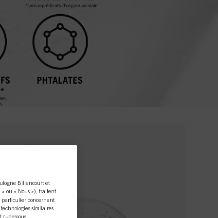
ulogne Billancourt et
» ou « Nous »), traitent
 particulier concernant
s technologies similaires
 ci-dessous.