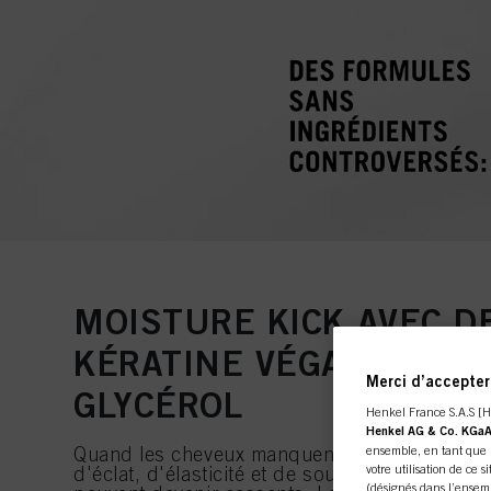
MOISTURE KICK AVEC D
KÉRATINE VÉGANE ET E
Merci d’accepter 
GLYCÉROL
Henkel France S.A.S [H
Henkel AG & Co. KGa
ensemble, en tant que r
Quand les cheveux manquent d'hydratation, i
votre utilisation de ce s
d'éclat, d'élasticité et de souplesse. Ils sont pl
(désignés dans l’ensemb