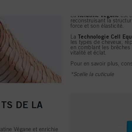
COMPLEXE S
Kératine Végane
La
est 
reconstruisant la structu
force et son élasticité.
Technologie Cell Equ
La
les types de cheveux, rép
en comblant les brèches st
vitalité et éclat.
Pour en savoir plus, con
*Scelle la cuticule
TS DE LA
atine Végane et enrichie