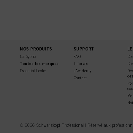
NOS PRODUITS
SUPPORT
LE
Catégorie
FAQ
Con
Toutes les marques
Tutorials
Con
Essential Looks
eAcademy
Déc
de
Contact
Pol
coo
Men
Not
© 2026 Schwarzkopf Professional | Réservé aux professionne