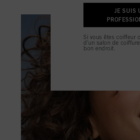
sur d’autres médias (de 
JE SUIS 
publicitaires.
PROFESSIO
Vous trouverez plus d’i
bas de page (Section « C
moment, sans effet rétro
Si vous êtes coiffeur 
figurant en bas de page.
d’un salon de coiffur
consulter les informati
bon endroit.
En cliquant sur « Param
autorisez une ou plusie
que le traitement de vo
seuls les cookies indis