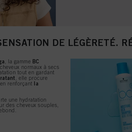
SENSATION DE LÉGÈRETÉ. R
ga
BC
, la gamme
 cheveux normaux à secs
atation tout en gardant
ratant
, elle procure
la
 en renforçant
rte une hydratation
ur des cheveux souples,
 rebond.