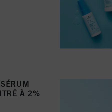
E SÉRUM
NTRÉ À 2%
E