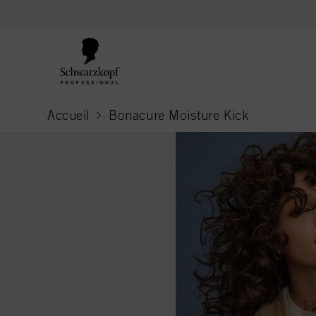
text.skipToContent
text.skipToNavigation
Accueil
Bonacure Moisture Kick
current page