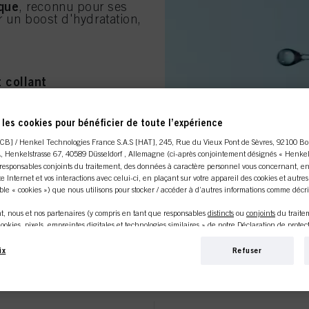
que
, reconnu pour ses
ir un boost d'hydratation,
 collant
 finition
les cookies pour bénéficier de toute l’expérience
CB] / Henkel Technologies France S.A.S [HAT], 245, Rue du Vieux Pont de Sèvres, 92100 Bo
NT
A
, Henkelstrasse 67, 40589 Düsseldorf , Allemagne (ci-après conjointement désignés « Henkel 
esponsables conjoints du traitement, des données à caractère personnel vous concernant, en
ite Internet et vos interactions avec celui-ci, en plaçant sur votre appareil des cookies et autre
le « cookies ») que nous utilisons pour stocker / accéder à d’autres informations comme décrit
, nous et nos partenaires (y compris en tant que responsables
distincts
ou
conjoints
du trait
ookies, pixels, empreintes digitales et technologies similaires » de notre Déclaration de prote
utique en ligne est réservée au
age) utiliserons également des cookies et traiterons les données vous concernant pour
mesurer
e Internet, pour vous fournir des fonctionnalités améliorant votre utilisation de ce site
ix
Refuser
professionnels.
é
. Nous analyserons votre utilisation de ce site Internet ainsi que vos interactions commercial
ciété pour laquelle vous travaillez) et, sur cette base, nous suivrons vos achats de nos produits
rmations sur les entités commerciales et créerons des profils individuels vous concernant qui p
rès de tiers et d’autres sites Internet. Nous utilisons ces profils à des fins de marketing pers
ités susceptibles de vous intéresser (sur la base de vos centres d’intérêt identifiés, par exemple