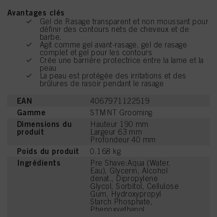
Avantages clés
Gel de Rasage transparent et non moussant pour
définir des contours nets de cheveux et de
barbe.
Agit comme gel avant-rasage, gel de rasage
complet et gel pour les contours
Crée une barrière protectrice entre la lame et la
peau
La peau est protégée des irritations et des
brûlures de rasoir pendant le rasage
EAN
4067971122519
Gamme
STMNT Grooming
Dimensions du
Hauteur 190 mm
produit
Largeur 63 mm
Profondeur 40 mm
Poids du produit
0.168 kg
Ingrédients
Pre Shave:Aqua (Water,
Eau), Glycerin, Alcohol
denat., Dipropylene
Glycol, Sorbitol, Cellulose
Gum, Hydroxypropyl
Starch Phosphate,
Phenoxyethanol,