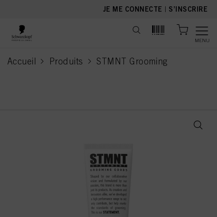
text.skipToContent
text.skipToNavigation
JE ME CONNECTE
|
S’INSCRIRE
MENU
Accueil
Produits
STMNT Grooming
current page