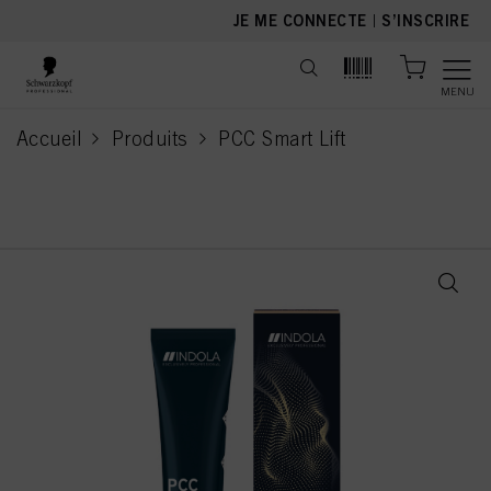
text.skipToContent
text.skipToNavigation
JE ME CONNECTE
|
S’INSCRIRE
MENU
Accueil
Produits
PCC Smart Lift
current page