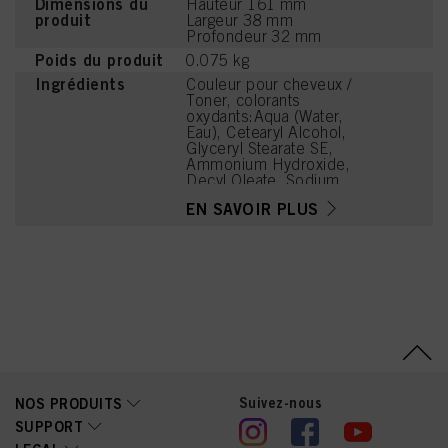
Dimensions du
Hauteur 161 mm
produit
Largeur 38 mm
Profondeur 32 mm
Poids du produit
0.075 kg
Ingrédients
Couleur pour cheveux /
Toner, colorants
oxydants:Aqua (Water,
Eau), Cetearyl Alcohol,
Glyceryl Stearate SE,
Ammonium Hydroxide,
Decyl Oleate, Sodium
Cetearyl Sulfate, Succinic
EN SAVOIR PLUS
Acid, Parfum (Fragrance),
Prunus Armeniaca
(Apricot) Kernel Oil,
Potassium Hydroxide,
Ammonium Sulfate,
Glycerin, Arginine, Lysine
HCl, PEG-12
Dimethicone,
Ethanolamine, 1-
Hydroxyethyl 4,5-Diamino
Pyrazole Sulfate, Etidronic
Acid, Sodium Sulfite,
Suivez-nous
NOS PRODUITS
Carbomer, 1-Naphthol,
Sodium Sulfate, Ascorbic
SUPPORT
Acid, 2-Methylresorcinol,