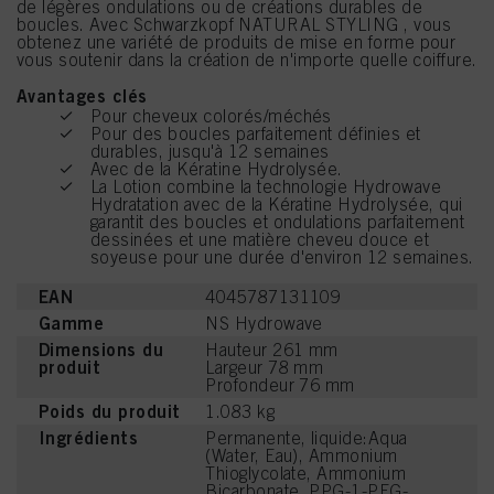
de légères ondulations ou de créations durables de
boucles. Avec Schwarzkopf NATURAL STYLING , vous
obtenez une variété de produits de mise en forme pour
vous soutenir dans la création de n'importe quelle coiffure.
Avantages clés
Pour cheveux colorés/méchés
Pour des boucles parfaitement définies et
durables, jusqu'à 12 semaines
Avec de la Kératine Hydrolysée.
La Lotion combine la technologie Hydrowave
Hydratation avec de la Kératine Hydrolysée, qui
garantit des boucles et ondulations parfaitement
dessinées et une matière cheveu douce et
soyeuse pour une durée d'environ 12 semaines.
EAN
4045787131109
Gamme
NS Hydrowave
Dimensions du
Hauteur 261 mm
produit
Largeur 78 mm
Profondeur 76 mm
Poids du produit
1.083 kg
Ingrédients
Permanente, liquide:Aqua
(Water, Eau), Ammonium
Thioglycolate, Ammonium
Bicarbonate, PPG-1-PEG-