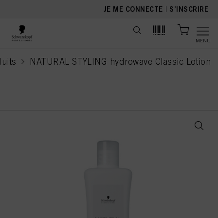
text.skipToContent
text.skipToNavigation
JE ME CONNECTE
|
S’INSCRIRE
MENU
uits
NATURAL STYLING hydrowave Classic Lotion
current page