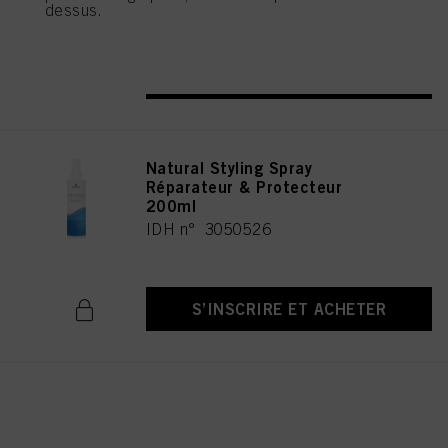
dessus.
En cliquant sur « Paramétrer mes choix », vous trouverez plus d’informations
sur le traitement de vos données / l’utilisation de cookies et autorisez une ou
plusieurs des finalités mentionnées ci-dessus. En cliquant sur « Tout accepter
S’INSCRIRE ET ACHETER
», vous acceptez l’utilisation de cookies ainsi que le traitement de vos
données à caractère personnel pour l’ensemble des finalités mentionnées ci-
dessus. Si vous cliquez sur « Refuser », seuls les cookies indispensables sur
le plan technique pour vous donner accès à ce site Internet seront utilisés.
Natural Styling Spray
Réparateur & Protecteur
200ml
IDH n° 3050526
S’INSCRIRE ET ACHETER