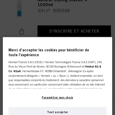
1000ml
IDH n° 3050528
S’INSCRIRE ET ACHETER
Merci d’accepter les cookies pour bénéficier de
Natural Styling Classic 1
toute l’expérience
1000ml
Henkel France S.A.S [HCB] / Henkel Technologies France S.A.S [HAT], 245,
IDH n° 3050530
Rue du Vieux Pont de Sèvres, 92100 Boulogne Billancourt et
Henkel AG &
Co. KGaA
, Henkelstrasse 67, 40589 Düsseldorf , Allemagne (ci-après
conjointement désignés « Henkel » ou « Nous »), traitent ensemble, en tant
que responsables conjoints du traitement, des données à caractère personnel
vous concernant, en particulier concernant votre utilisation de ce site Internet
S’INSCRIRE ET ACHETER
et vos interactions avec celui-ci, en plaçant sur votre appareil des cookies et
autres technologies similaires (désignés dans l’ensemble « cookies ») que nous
utilisons pour stocker / accéder à d’autres informations comme décrit ci-dessous.
Paramétrer mes choix
Avec votre consentement, nous et nos partenaires (y compris en tant que
Natural Styling Classic 2
responsables
distincts
ou
conjoints
du traitement des données comme indiqué à
Tout accepter
1000ml
la Section « Cookies, pixels, empreintes digitales et technologies similaires » de