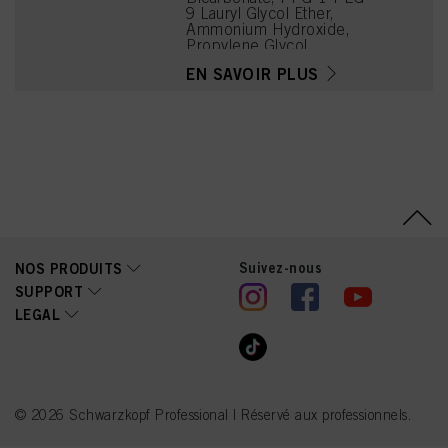
9 Lauryl Glycol Ether,
Ammonium Hydroxide,
Propylene Glycol,
Hydrolyzed Keratin,
EN SAVOIR PLUS
Parfum (Fragrance),
Disodium Cocoyl
Glutamate,
Hydroxyethylcellulose,
Etidronic Acid,
Polyquaternium-6, Sodium
Chloride, Hexyl Cinnamal,
Linalool, Citronellol,
Limonene, Aloe
Barbadensis Leaf Extract
Suivez-nous
NOS PRODUITS
SUPPORT
LEGAL
© 2026 Schwarzkopf Professional | Réservé aux professionnels.