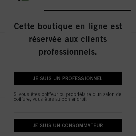
S’INSCRIRE ET ACHETER
Cette boutique en ligne est
réservée aux clients
IGORA ZERO AMM 6-31 Blond
professionnels.
Foncé Mat Cendré 60ml
IDH n° 2936276
JE SUIS UN PROFESSIONNEL
S’INSCRIRE ET ACHETER
Si vous êtes coiffeur ou propriétaire d’un salon de
coiffure, vous êtes au bon endroit.
IGORA ZERO AMM 7-42 Blond
Moyen Beige Fumé 60ml
IDH n° 2936242
JE SUIS UN CONSOMMATEUR