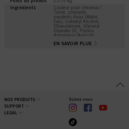
Poids du produit
0.075 kg
Ingrédients
Couleur pour cheveux /
Toner, colorants
oxydants:Aqua (Water,
Eau), Cetearyl Alcohol,
Ethanolamine, Glyceryl
Stearate SE, Prunus
Armeniaca (Apricot)
Kernel Oil, Glycerin,
EN SAVOIR PLUS
Octyldodecanol, Sodium
Cetearyl Sulfate, Vitis
Vinifera (Grape) Seed Oil,
Cocamidopropyl Betaine,
Chondrus Crispus Powder
(Carrageenan), Sodium
Sulfite, Sodium Chloride,
Toluene-2,5-Diamine
Sulfate, Caramel, Sodium
Sulfate, Resorcinol, m-
Aminophenol, 2,4-
Diaminophenoxyethanol
Suivez-nous
NOS PRODUITS
HCl
SUPPORT
LEGAL