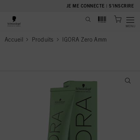
text.skipToContent
text.skipToNavigation
JE ME CONNECTE
|
S’INSCRIRE
MENU
Accueil
Produits
IGORA Zero Amm
current page