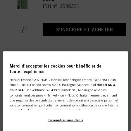
IDH n° 2936321
S’INSCRIRE ET ACHETER
IGORA ZERO AMM 8-19 Blond
Clair Cendré Violet 60ml
Merci d’accepter les cookies pour bénéficier de
IDH n° 2936261
toute l’expérience
Henkel France S.A.S [HCB] / Henkel Technologies France S.A.S [HAT], 245,
Rue du Vieux Pont de Sèvres, 92100 Boulogne Billancourt et
Henkel AG &
Co. KGaA
, Henkelstrasse 67, 40589 Düsseldorf , Allemagne (ci-après
S’INSCRIRE ET ACHETER
conjointement désignés « Henkel » ou « Nous »), traitent ensemble, en tant
que responsables conjoints du traitement, des données à caractère personnel
vous concernant, en particulier concernant votre utilisation de ce site Internet
et vos interactions avec celui-ci, en plaçant sur votre appareil des cookies et
autres technologies similaires (désignés dans l’ensemble « cookies ») que nous
IGORA ZERO AMM 10-19 Ultra
utilisons pour stocker / accéder à d’autres informations comme décrit ci-dessous.
Paramétrer mes choix
Blonde Cendré Violet 60ml
Avec votre consentement, nous et nos partenaires (y compris en tant que
IDH n° 2936322