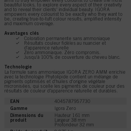
aims to truly empower every colourist to create the most
beautiful looks, to explore every aspect of their creativity
and to reveal their clients' individual beauty. IGORA
empowers every colourist to be exactly who they want to
be, creating true-to-tuft colour results, amplified intensity
and maximum coverage.
Avantages clés
Coloration permanente sans ammoniaque
Résultats couleur fidèles au nuancier et
d'apparence naturelle
Zéro ammoniaque. Zéro compromis.
Jusqu'à 100% de couverture du cheveu blanc.
Technologie
La formule sans ammoniaque IGORA ZERO AMM enrichie
avec la technologie Phytolipide contient un mélange de
pigments optimisés et d'huiles d'origine végétale
micronisées, qui scelle les pigments de couleur pour des
résultats de couleur d'apparence naturelle et durables.
EAN
4045787957730
Gamme
Igora Zero
Dimensions du
Hauteur 161 mm
produit
Largeur 38 mm
Profondeur 32 mm