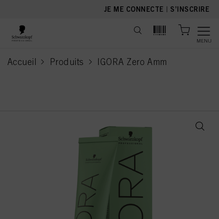
text.skipToContent
text.skipToNavigation
JE ME CONNECTE
|
S’INSCRIRE
MENU
Accueil
Produits
IGORA Zero Amm
current page