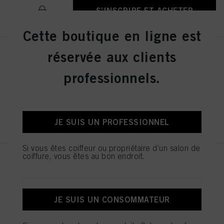
S’INSCRIRE ET ACHETER
Cette boutique en ligne est
réservée aux clients
IGORA ZERO AMM 6-31 Blond
Foncé Mat Cendré 60ml
professionnels.
IDH n° 2936276
S’INSCRIRE ET ACHETER
JE SUIS UN PROFESSIONNEL
Si vous êtes coiffeur ou propriétaire d’un salon de
coiffure, vous êtes au bon endroit.
IGORA ZERO AMM 7-42 Blond
Moyen Beige Fumé 60ml
IDH n° 2936242
JE SUIS UN CONSOMMATEUR
S’INSCRIRE ET ACHETER