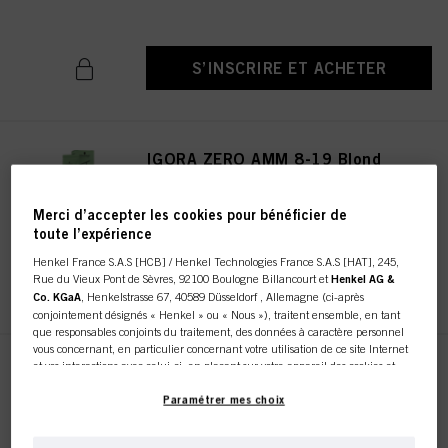
S’INSCRIRE ET ACHETER
IGORA ZERO AMM 8-19 Blond
Clair Cendré Violet 60ml
IDH n° 2936261
Merci d’accepter les cookies pour bénéficier de
toute l’expérience
Henkel France S.A.S [HCB] / Henkel Technologies France S.A.S [HAT], 245,
S’INSCRIRE ET ACHETER
Rue du Vieux Pont de Sèvres, 92100 Boulogne Billancourt et
Henkel AG &
Co. KGaA
, Henkelstrasse 67, 40589 Düsseldorf , Allemagne (ci-après
conjointement désignés « Henkel » ou « Nous »), traitent ensemble, en tant
que responsables conjoints du traitement, des données à caractère personnel
vous concernant, en particulier concernant votre utilisation de ce site Internet
et vos interactions avec celui-ci, en plaçant sur votre appareil des cookies et
IGORA ZERO AMM 10-19 Ultra
autres technologies similaires (désignés dans l’ensemble « cookies ») que nous
Blonde Cendré Violet 60ml
utilisons pour stocker / accéder à d’autres informations comme décrit ci-dessous.
Paramétrer mes choix
IDH n° 2936322
Avec votre consentement, nous et nos partenaires (y compris en tant que