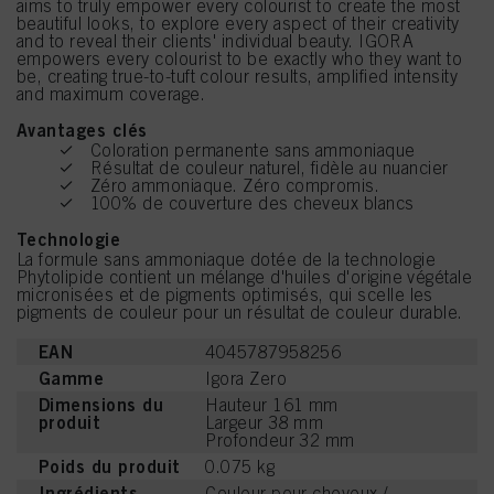
aims to truly empower every colourist to create the most
beautiful looks, to explore every aspect of their creativity
and to reveal their clients' individual beauty. IGORA
empowers every colourist to be exactly who they want to
be, creating true-to-tuft colour results, amplified intensity
and maximum coverage.
Avantages clés
Coloration permanente sans ammoniaque
Résultat de couleur naturel, fidèle au nuancier
Zéro ammoniaque. Zéro compromis.
100% de couverture des cheveux blancs
Technologie
La formule sans ammoniaque dotée de la technologie
Phytolipide contient un mélange d'huiles d'origine végétale
micronisées et de pigments optimisés, qui scelle les
pigments de couleur pour un résultat de couleur durable.
EAN
4045787958256
Gamme
Igora Zero
Dimensions du
Hauteur 161 mm
produit
Largeur 38 mm
Profondeur 32 mm
Poids du produit
0.075 kg
Ingrédients
Couleur pour cheveux /