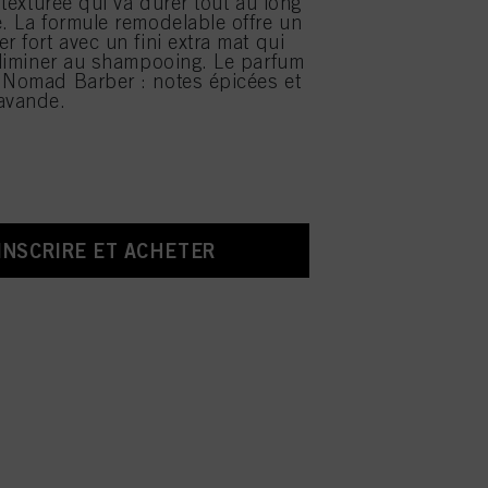
n texturée qui va durer tout au long
e. La formule remodelable offre un
r fort avec un fini extra mat qui
 éliminer au shampooing. Le parfum
 Nomad Barber : notes épicées et
avande.
’INSCRIRE ET ACHETER