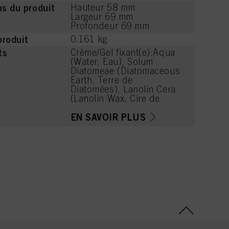
s du produit
Hauteur 58 mm
Largeur 69 mm
Profondeur 69 mm
produit
0.161 kg
ts
Crème/Gel fixant(e):Aqua
(Water, Eau), Solum
Diatomeae (Diatomaceous
Earth, Terre de
Diatomées), Lanolin Cera
(Lanolin Wax, Cire de
Lanoline), Tribehenin, Cera
Alba (Beeswax, Cire
EN SAVOIR PLUS
d'Abeille), VP/VA
Copolymer, Cetearyl
Alcohol, Ceteareth-20,
Propylene Glycol, Cera
Carnauba (Copernicia
Cerifera (Carnauba) Wax,
Cire de Carnauba),
Paraffinum Liquidum
(Mineral Oil, Huile
Minérale), Parfum
(Fragrance),
Phenoxyethanol,