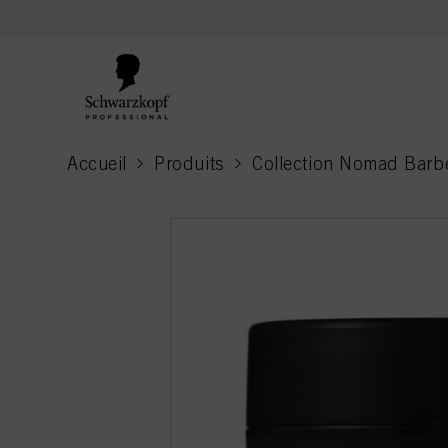
text.skipToContent
text.skipToNavigation
Accueil
Produits
Collection Nomad Barb
current page