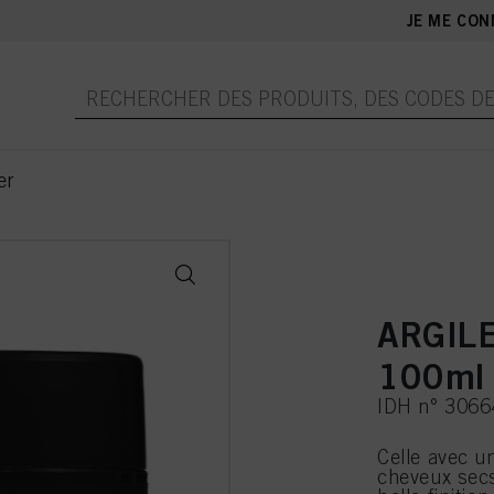
JE ME CON
er
ARGIL
100ml
IDH n° 306
Celle avec un
cheveux sec