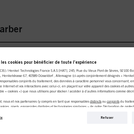
arber
les cookies pour bénéficier de toute l’expérience
CB] / Henkel Technologies France S.A.S [HAT], 245, Rue du Vieux Pont de Sèvres, 92100 Bo
utique en ligne est réservée au
A
, Henkelstrasse 67, 40589 Düsseldorf , Allemagne (ci-après conjointement désignés « Henkel 
esponsables conjoints du traitement, des données à caractère personnel vous concernant, en
l
ite Internet et vos interactions avec celui-ci, en plaçant sur votre appareil des cookies et autre
professionnels.
le « cookies ») que nous utilisons pour stocker / accéder à d’autres informations comme décrit
, nous et nos partenaires (y compris en tant que responsables
distincts
ou
conjoints
du trait
ookies, pixels, empreintes digitales et technologies similaires » de notre Déclaration de prote
age) utiliserons également des cookies et traiterons les données vous concernant pour
mesurer
e Internet, pour vous fournir des fonctionnalités améliorant votre utilisation de ce site
ix
Refuser
T 100ml
UN
J
é
. Nous analyserons votre utilisation de ce site Internet ainsi que vos interactions commercial
ciété pour laquelle vous travaillez) et, sur cette base, nous suivrons vos achats de nos produits
NNEL
CON
rmations sur les entités commerciales et créerons des profils individuels vous concernant qui p