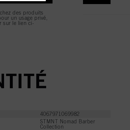
onnalisé, en particulier
) sur ce site Internet et
rchez des produits
le succès de campagnes
our un usage privé,
 sur le lien ci-
, dont le lien figure en
consentement à tout
des cookies » via le lien
instructions
servation, veuillez
us.
isation de cookies et
lisation de cookies ainsi
 cliquez sur « Refuser »,
NTITÉ
4067971069982
STMNT Nomad Barber
Collection