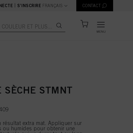
text.language
|
NECTE
S’INSCRIRE
FRANÇAIS
CONTACT
MENU
E SÈCHE STMNT
6409
 résultat extra mat. Appliquer sur
s ou humides pour obtenir une