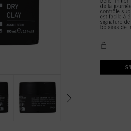
belle finitio
de la journé
contrôle supe
est facile à
signature de
boisées de l
S