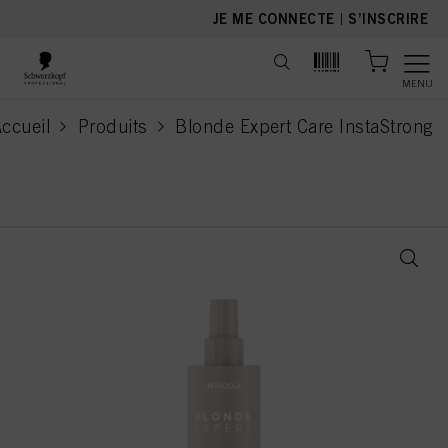
text.skipToContent
text.skipToNavigation
JE ME CONNECTE
|
S’INSCRIRE
MENU
ccueil
Produits
Blonde Expert Care InstaStrong
current page