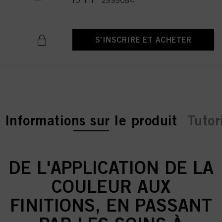
IDH n° 2999084
S’INSCRIRE ET ACHETER
current tab:
Informations sur le produit
Tutor
DE L'APPLICATION DE LA
COULEUR AUX
FINITIONS, EN PASSANT