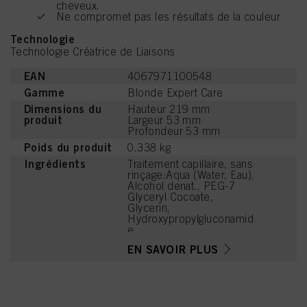
cheveux.
Ne compromet pas les résultats de la couleur
Technologie
Technologie Créatrice de Liaisons
EAN
4067971100548
Gamme
Blonde Expert Care
Dimensions du
Hauteur 219 mm
produit
Largeur 53 mm
Profondeur 53 mm
Poids du produit
0.338 kg
Ingrédients
Traitement capillaire, sans
rinçage:Aqua (Water, Eau),
Alcohol denat., PEG-7
Glyceryl Cocoate,
Glycerin,
Hydroxypropylgluconamid
e,
Hydroxypropylammonium
EN SAVOIR PLUS
Gluconate, Panthenol,
PEG-40 Hydrogenated
Castor Oil,
Stearamidopropyl
Dimethylamine, Lactic
Acid, Parfum (Fragrance),