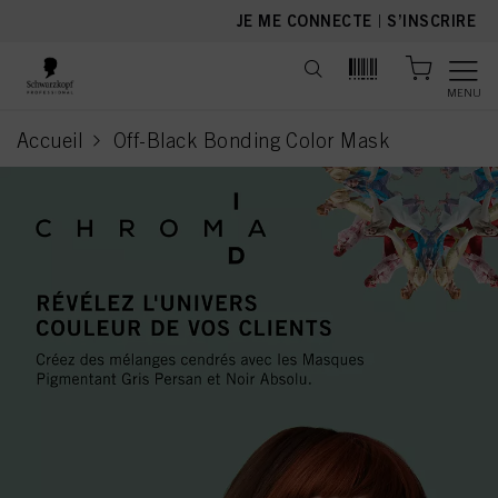
text.skipToContent
text.skipToNavigation
JE ME CONNECTE
|
S’INSCRIRE
MENU
Accueil
Off-Black Bonding Color Mask
current page