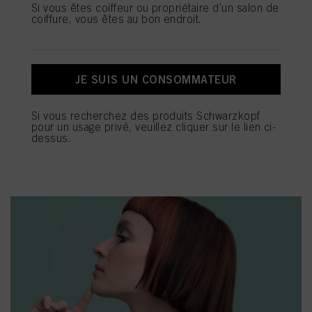
(et, respectivement, de la société pour laquelle vous travaillez) et, sur cette
Si vous êtes coiffeur ou propriétaire d’un salon de
base, nous suivrons vos achats de nos produits sur des sites Internet tiers,
coiffure, vous êtes au bon endroit.
gèrerons nos informations sur les entités commerciales et créerons des profils
individuels vous concernant qui pourront être enrichis avec des données
obtenues auprès de tiers et d’autres sites Internet. Nous utilisons ces profils à
des fins de marketing personnalisé, en particulier pour afficher des publicités
susceptibles de vous intéresser (sur la base de vos centres d’intérêt identifiés,
JE SUIS UN CONSOMMATEUR
par exemple) sur ce site Internet et sur d’autres médias (de tiers) via les
appareils que vous ou votre foyer utilisez ainsi que pour mesurer et optimiser le
succès de campagnes publicitaires.
Si vous recherchez des produits Schwarzkopf
pour un usage privé, veuillez cliquer sur le lien ci-
Vous trouverez plus d’informations sur le traitement de vos données dans notre
dessus.
Déclaration de protection des données, dont le lien figure en bas de page
(Section « Cookies, pixels, empreintes digitales et technologies similaires » ).
Vous pouvez retirer votre consentement à tout moment, sans effet rétroactif, en
désactivant les cookies sur notre site Internet en vous rendant dans les «
Paramètres des cookies » via le lien figurant en bas de page. Pour plus
d’informations sur les cookies utilisés sur ce site, en particulier leur durée de
conservation, veuillez consulter les informations détaillées sur chaque cookie
disponibles en cliquant sur « Paramétrer mes choix » ci-dessous.
En cliquant sur « Paramétrer mes choix », vous trouverez plus d’informations
sur le traitement de vos données / l’utilisation de cookies et autorisez une ou
plusieurs des finalités mentionnées ci-dessus. En cliquant sur « Tout accepter
», vous acceptez l’utilisation de cookies ainsi que le traitement de vos
données à caractère personnel pour l’ensemble des finalités mentionnées ci-
dessus. Si vous cliquez sur « Refuser », seuls les cookies indispensables sur