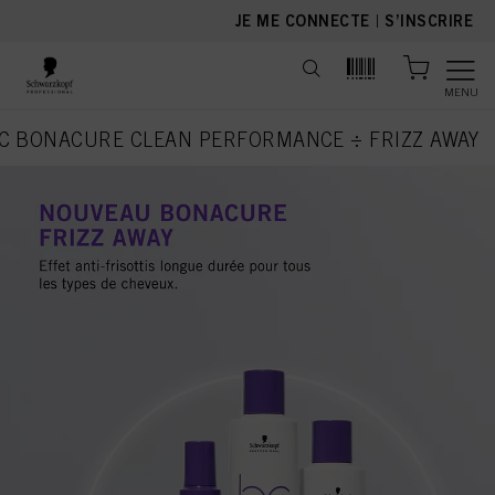
text.skipToContent
text.skipToNavigation
JE ME CONNECTE
|
S’INSCRIRE
MENU
C BONACURE CLEAN PERFORMANCE ÷ FRIZZ AWAY
current page