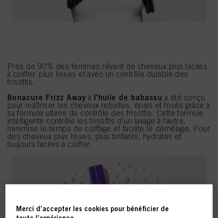
Près de 90% des femmes rêvent de cheveux plus faciles
à coiffer, plus lisses et avec un contrôle durable des
frisottis.
Bonacure Frizz Away
l'huile de babassu
à
a été conçu
pour maîtriser les cheveux rebelles, épais et frisés grâce à
sa formule ultime de contrôle des frisottis. Cette formule
intelligente contrôle les frisottis d'un lavage à l'autre,
minimise le temps de coiffage et facilite le démêlage. Pour
des cheveux plus lisses, plus brillants, hydratés et
toujours faciles à coiffer.
Merci d’accepter les cookies pour bénéficier de
toute l’expérience