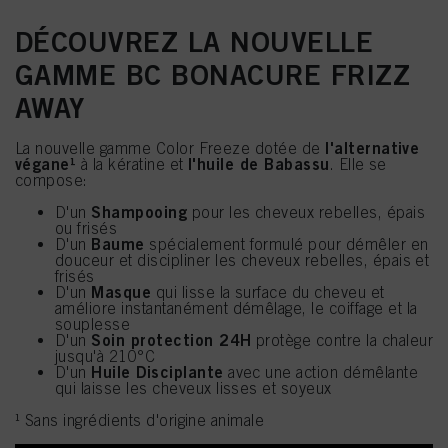
DÉCOUVREZ LA NOUVELLE
GAMME BC BONACURE FRIZZ
AWAY
l'alternative
La nouvelle gamme Color Freeze dotée de
végane¹
l'huile de Babassu
à la kératine et
. Elle se
compose:
Shampooing
D'un
pour les cheveux rebelles, épais
ou frisés
Baume
D'un
spécialement formulé pour démêler en
douceur et discipliner les cheveux rebelles, épais et
frisés
Masque
D'un
qui lisse la surface du cheveu et
améliore instantanément démêlage, le coiffage et la
souplesse
Soin protection 24H
D'un
protège contre la chaleur
jusqu'à 210°C
Huile Disciplante
D'un
avec une action démêlante
qui laisse les cheveux lisses et soyeux
¹ Sans ingrédients d'origine animale